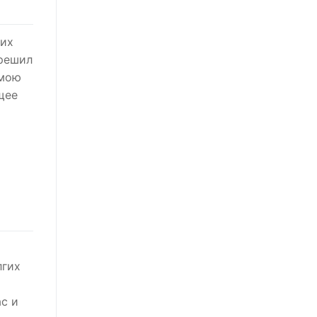
 их
 решил
 мою
щее
лгих
с и