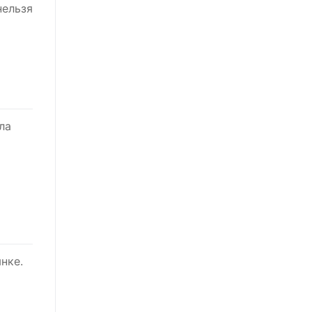
нельзя
ла
нке.