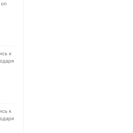
 on
ись к
годаря
ись к
годаря