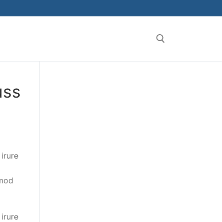
uss
irure
smod
irure