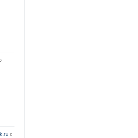
о
k.ru
с