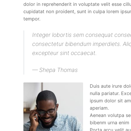
dolor in reprehenderit in voluptate velit esse cil
cupidatat non proident, sunt in culpa lorem ipsu
tempor.
Integer lobortis sem consequat conseq
consectetur bibendum imperdiets. Aliqu
excepteur sint occaecat.
— Shepa Thomas
Duis aute irure dol
nulla pariatur. Ex
ipsum dolor sit ame
aperiam.
Aenean volutpa sem
bibenm urna enim n
Porta arcu velit a