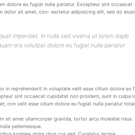
lum dolore eu fugiat nulla pariatur. Excepteur sint occaecat
m dolor sit amet, con- sectetur adipisicing elit, sed do eiu
uat imperdiet. In nulla sed viverra ut lorem dapb
am era volutpat dolore eu fugiat nulla pariatur
or in reprehenderit in voluptate velit esse cillum dolore eu 
cepteur sint occaecat cupidatat non proident, sunt in culpa 
t, con velit esse cillum dolore eu fugiat nulla pariatur tot
 sit amet ullamcorper gravida, tortor arcu molestie risus
ulla pellentesque.
ucibus kodales dolor rhon cus sed. Curabitur lacinia