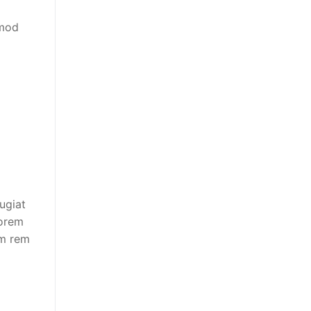
smod
fugiat
lorem
am rem